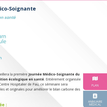
ico-Soignante
en santé
h
illera la première
Journée Médico-Soignante du
sition écologique en santé
. Entièrement organisée
ntre Hospitalier de Pau, ce séminaire sera
PLAN
ples et originales pour améliorer le bilan carbone des
ANNUAIRE
ée :
MÉDICAL