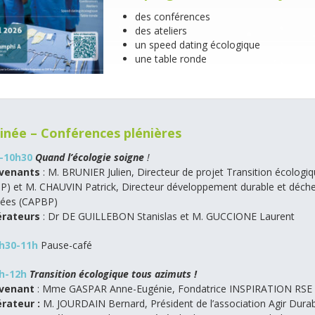
des conférences
des ateliers
un speed dating écologique
une table ronde
inée – Conférences plénières
h-10h30
Quand l’écologie soigne
!
rvenants
: M. BRUNIER Julien, Directeur de projet Transition écologi
P) et M. CHAUVIN Patrick, Directeur développement durable et déc
ées (CAPBP)
rateurs
: Dr DE GUILLEBON Stanislas et M. GUCCIONE Laurent
0h30-11h
Pause-café
1h-12h
Transition écologique tous azimuts !
rvenant
: Mme GASPAR Anne-Eugénie, Fondatrice INSPIRATION RSE
rateur :
M. JOURDAIN Bernard, Président de l’association Agir Dura