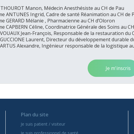
 THOUROT Manon, Médecin Anesthésiste au CH de Pau
e ANTUNES Ingrid, Cadre de santé Réanimation au CH de 
e GERARD Mélanie , Pharmacienne au CH d’Oloron
e CAPBERN Céline, Coordinatrice Générale des Soins au CH
 VOUAUX Jean-François, Responsable de la restauration du 
 GUCCIONE Laurent, Directeur du développement durable d
 ARTUS Alexandre, Ingénieur responsable de la logistique a
Je m'inscris
Plan du site
Je suis patient / visiteur
Je suis professionnel de santé