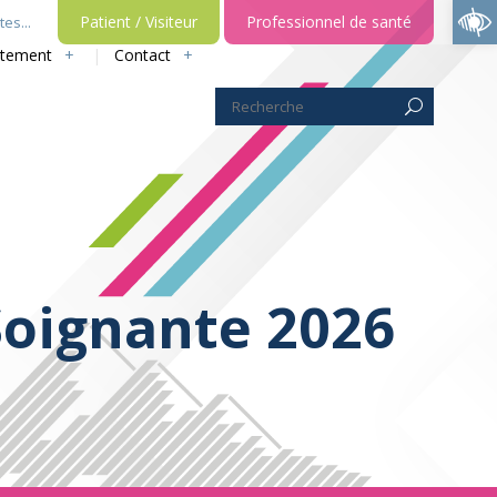
Ou
Patient / Visiteur
Professionnel de santé
es...
utement
Contact
Soignante 2026