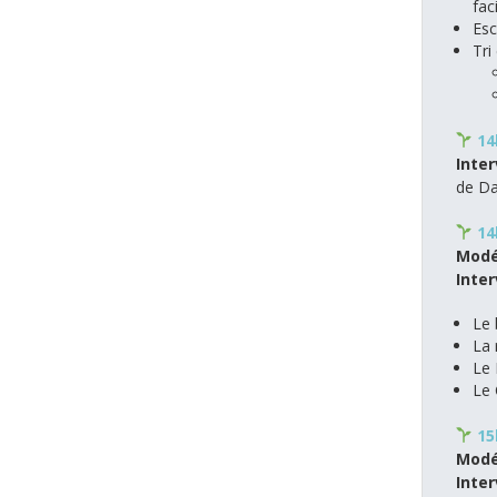
fac
Esc
Tri
​1
Inte
de Da
14
Modé
Inte
Le 
La 
Le 
Le 
​ 1
Modé
Inte