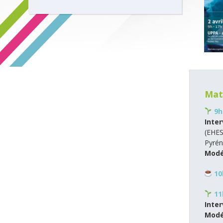
Mat
​ 9
Inte
(EHES
Pyrén
Modé
​​
​1
​ 1
Inte
Modé