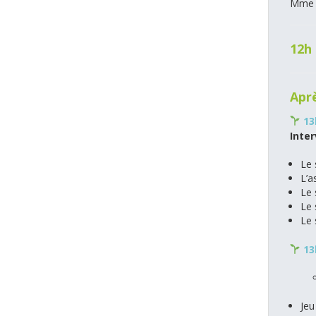
Mme C
12h
Aprè
​1
Inter
Le 
L’a
Le 
Le 
Le 
​ 1
Jeu