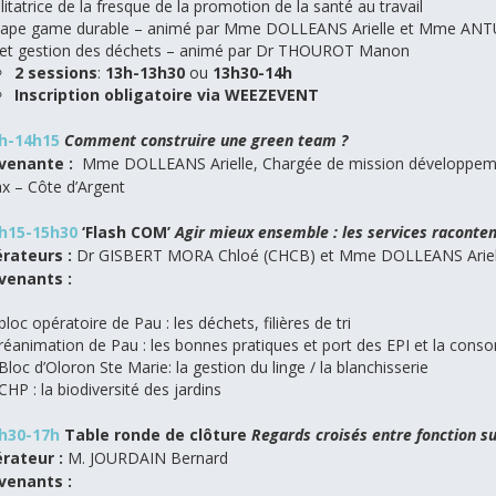
ilitatrice de la fresque de la promotion de la santé au travail
ape game durable – animé par Mme DOLLEANS Arielle et Mme ANTU
 et gestion des déchets – animé par Dr THOUROT Manon
2 sessions
:
13h-13h30
ou
13h30-14h
Inscription obligatoire via WEEZEVENT
4h-14h15
Comment construire une green team ?
rvenante :
Mme DOLLEANS Arielle, Chargée de mission développemen
x – Côte d’Argent
h15-15h30
‘Flash COM’
Agir mieux ensemble : les services raconte
rateurs :
Dr GISBERT MORA Chloé (CHCB) et Mme DOLLEANS Ariel
rvenants :
bloc opératoire de Pau : les déchets, filières de tri
réanimation de Pau : les bonnes pratiques et port des EPI et la con
Bloc d’Oloron Ste Marie: la gestion du linge / la blanchisserie
CHP : la biodiversité des jardins
5h30-17h
Table ronde de clôture
Regards croisés entre fonction su
rateur :
M. JOURDAIN Bernard
rvenants :