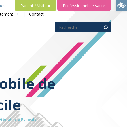
Ouvrir la barre d’outils
Patient / Visiteur
Professionnel de santé
es...
utement
Contact
obile de
ile
Gériatrie à Domicile