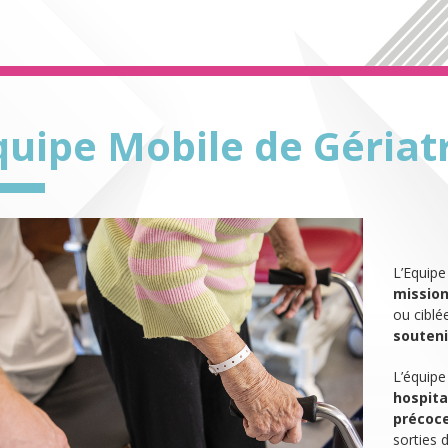
quipe Mobile de Gériatr
L’Equipe
mission
ou ciblé
souteni
L’équipe
hospita
précoc
sorties 