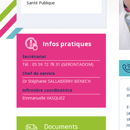
Santé Publique
Infos pratiques
Secrétariat
Tél. : 05 59 72 78 31 (GERONTADOM)
Chef de service
Dr Stéphanie SALLABERRY-BENECH
G
Infirmière coordinatrice
a
Emmanuelle VASQUEZ
Il
(
s
ma
Documents