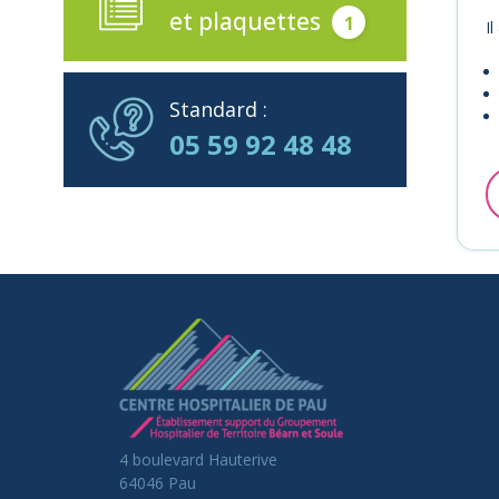
et plaquettes
1
Il
Standard :
05 59 92 48 48
4 boulevard Hauterive
64046 Pau