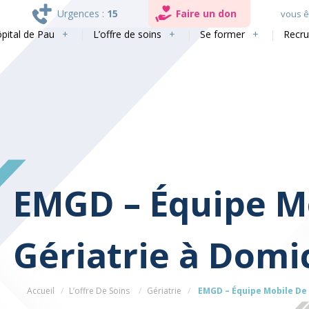
Urgences :
15
Faire un don
vous êt
ôpital de Pau
L’offre de soins
Se former
Recr
EMGD – Équipe M
Gériatrie à Domic
Accueil
L’offre De Soins
Gériatrie
EMGD – Équipe Mobile De 