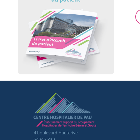
4 boulevard Hauterive
64046 Pau