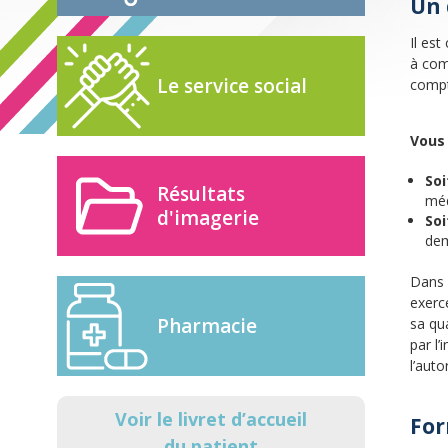
Un 
Il es
à com
Le service social
compt
Vous 
Soi
Résultats
méd
d'imagerie
Soi
dem
Dans 
exercé
Pharmacie
sa qua
par l’
l’auto
Voir le livret d’accueil
For
du patient