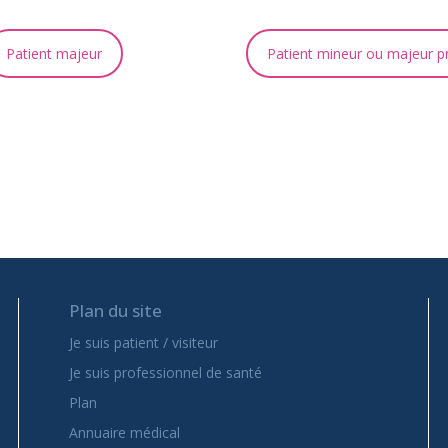
Patient majeur
Patient mineur ou majeur p
Plan du site
Je suis patient / visiteur
Je suis professionnel de santé
Plan
Annuaire médical