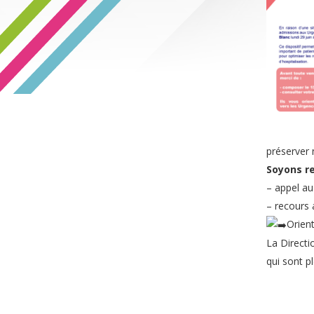
préserver 
Soyons re
– appel a
– recours 
​Orien
La Directi
qui sont p