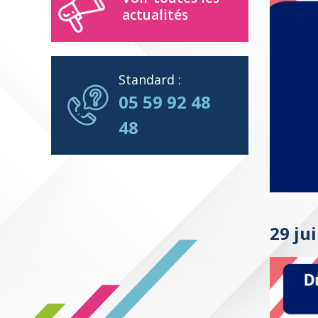
actualités
Standard :
05 59 92 48
48
29 ju