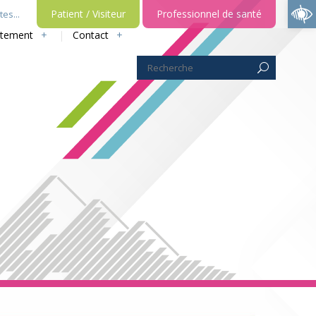
Ouvrir la barre d’outils
Patient / Visiteur
Professionnel de santé
es...
utement
Contact