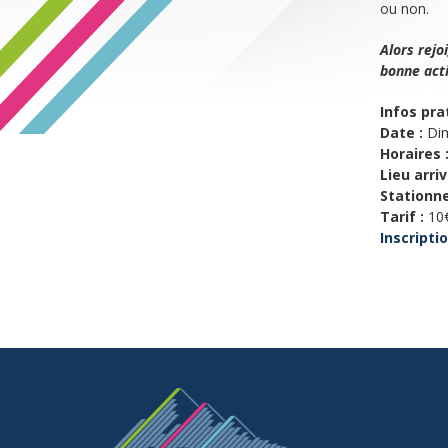
ou non.
Alors rejo
bonne acti
Infos pra
Date :
Dim
Horaires 
Lieu arri
Stationn
Tarif :
10
Inscripti