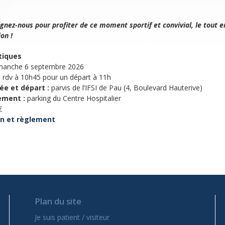
ignez-nous pour profiter de ce moment sportif et convivial, le tout 
on !
tiques
anche 6 septembre 2026
:
rdv à 10h45 pour un départ à 11h
vée et départ :
parvis de l’IFSI de Pau (4, Boulevard Hauterive)
ement :
parking du Centre Hospitalier
€
on et règlement
Plan du site
Je suis patient / visiteur