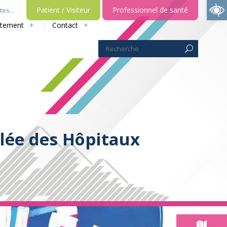
Ouvrir la barre d’outils
Patient / Visiteur
Professionnel de santé
es...
utement
Contact
ulée des Hôpitaux