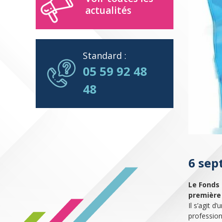
actualités
Standard :
05 59 92 48
48
6 sep
Le Fonds 
première 
Il s’agit 
profession