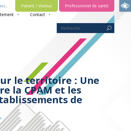
Ouvrir la barre d’outils
Patient / Visiteur
Professionnel de santé
es...
utement
Contact
 le territoire : Une
re la CPAM et les
établissements de
...