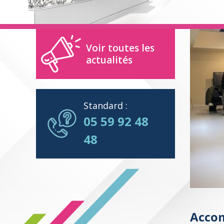
Voir toutes les
actualités
Standard :
05 59 92 48
48
Accom