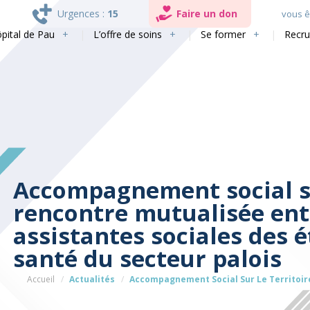
Urgences :
15
Faire un don
vous êt
ôpital de Pau
L’offre de soins
Se former
Recr
Accompagnement social sur
rencontre mutualisée ent
assistantes sociales des 
santé du secteur palois
Accueil
Actualités
Accompagnement Social Sur Le Territoire