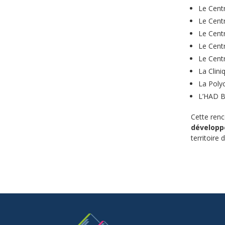
Le Centr
Le Centr
Le Centr
Le Centr
Le Centr
La Clini
La Polyc
L’HAD B
Cette renc
développ
territoire