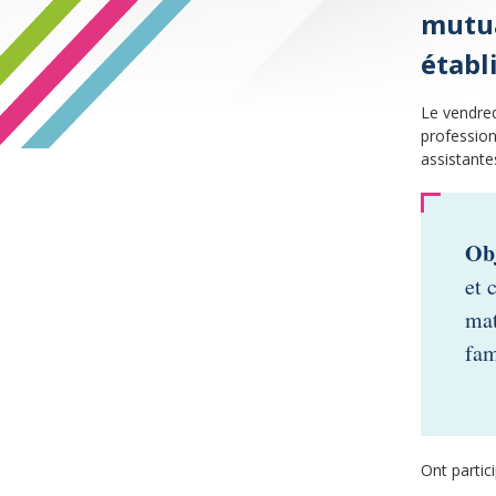
mutua
établ
Le vendred
profession
assistante
Obj
et 
mat
fam
Ont partic