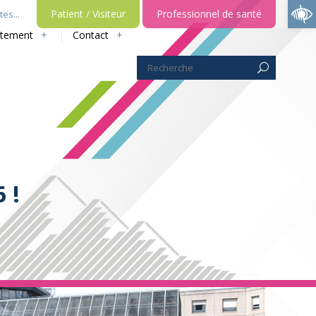
Ouvrir la barre d’outils
Patient / Visiteur
Professionnel de santé
es...
utement
Contact
 !