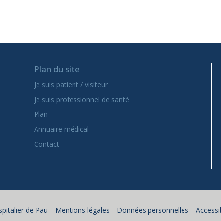
Plan du site
Je suis patient / visiteur
Je suis professionnel de santé
Plan
Annuaire médical
Contact
pitalier de Pau
Mentions légales
Données personnelles
Accessib