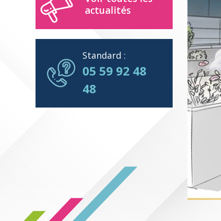
actualités
Standard :
05 59 92 48
48