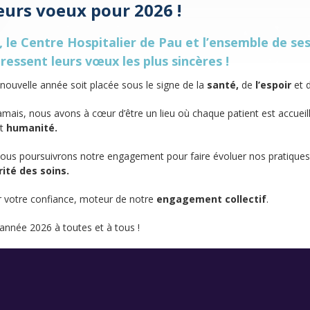
eurs voeux pour 2026 !
, le Centre Hospitalier de Pau et l’ensemble de se
ressent leurs vœux les plus sincères !
nouvelle année soit placée sous le signe de la
santé,
de
l’espoir
et 
amais, nous avons à cœur d’être un lieu où chaque patient est accueil
t
humanité.
ous poursuivrons notre engagement pour faire évoluer nos pratiques,
ité des soins.
 votre confiance, moteur de notre
engagement collectif
.
 année 2026 à toutes et à tous !