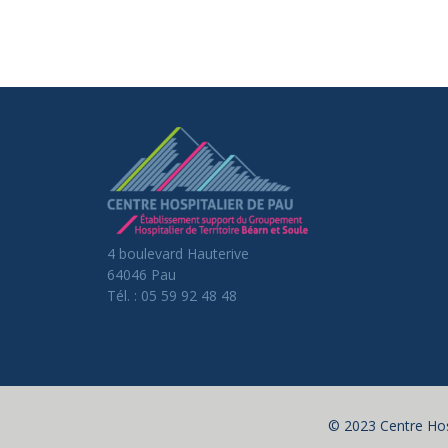
4 boulevard Hauterive
64046 Pau
Tél. : 05 59 92 48 48
© 2023 Centre Hos